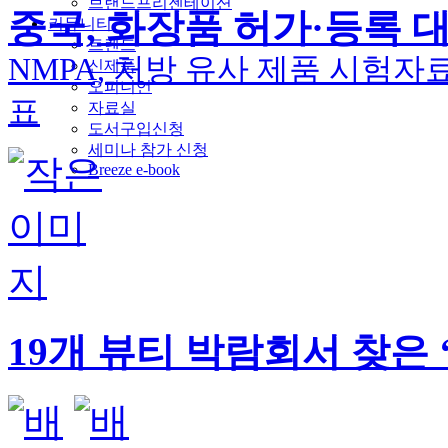
브랜드프리젠테이션
중국, 화장품 허가·등록 
커뮤니티
트렌드
NMPA, 처방 유사 제품 시험자
신제품
오피니언
표
자료실
도서구입신청
세미나 참가 신청
Breeze e-book
19개 뷰티 박람회서 찾은 