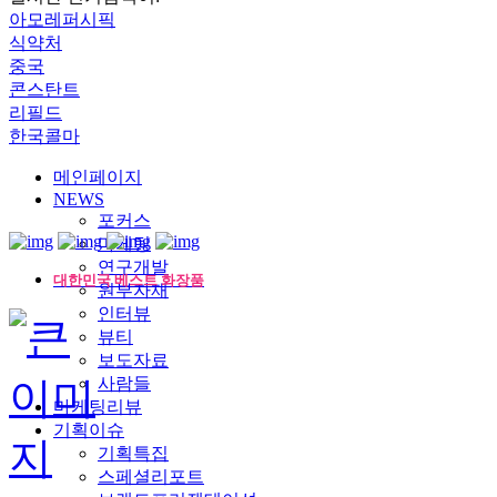
아모레퍼시픽
식약처
중국
콘스탄트
리필드
한국콜마
메인페이지
NEWS
포커스
마케팅
연구개발
대한민국 베스트 화장품
원부자재
인터뷰
뷰티
보도자료
사람들
마케팅리뷰
기획이슈
기획특집
스페셜리포트