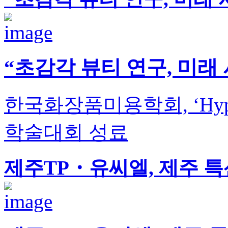
“초감각 뷰티 연구, 미래
한국화장품미용학회, ‘Hyper-S
학술대회 성료
제주TP・유씨엘, 제주 특