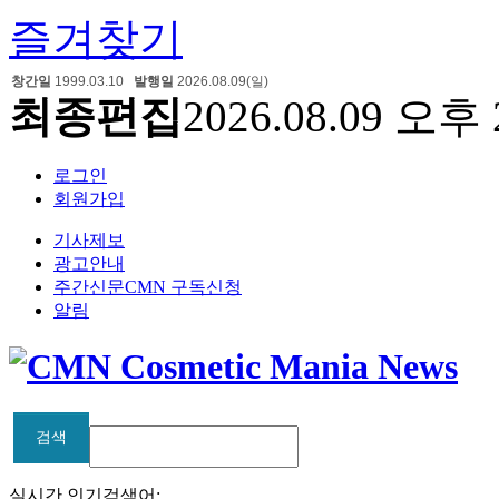
즐겨찾기
창간일
1999.03.10
발행일
2026.08.09(일)
최종편집
2026.08.09 오후 
로그인
회원가입
기사제보
광고안내
주간신문CMN 구독신청
알림
검색
검색
실시간 인기검색어: