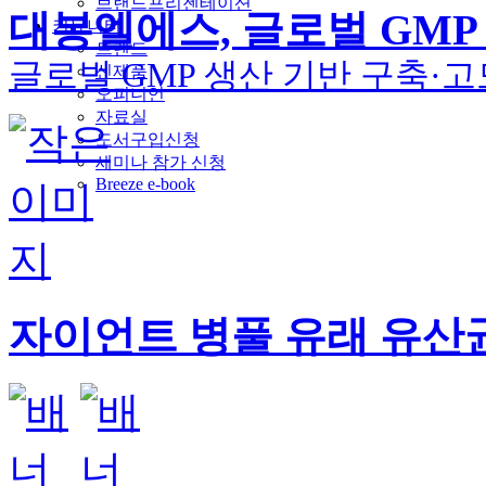
브랜드프리젠테이션
대봉엘에스, 글로벌 GM
커뮤니티
트렌드
글로벌 GMP 생산 기반 구축·고
신제품
오피니언
자료실
도서구입신청
세미나 참가 신청
Breeze e-book
자이언트 병풀 유래 유산