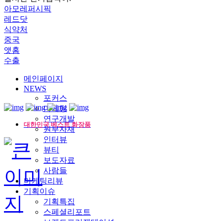
아모레퍼시픽
레드닷
식약처
중국
앳홈
수출
메인페이지
NEWS
포커스
마케팅
연구개발
대한민국 베스트 화장품
원부자재
인터뷰
뷰티
보도자료
사람들
마케팅리뷰
기획이슈
기획특집
스페셜리포트